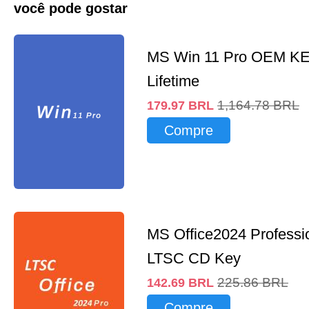
você pode gostar
MS Win 11 Pro OEM K
Lifetime
1,164.78
BRL
179.97
BRL
Compre
MS Office2024 Professi
LTSC CD Key
225.86
BRL
142.69
BRL
Compre