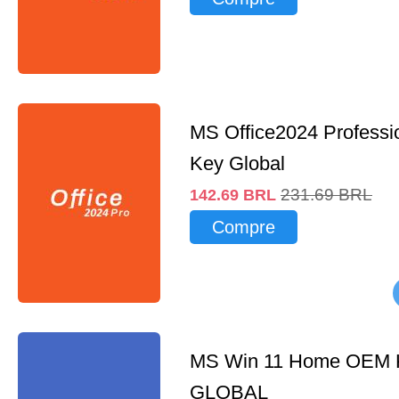
MS Office2024 Professi
Key Global
231.69
BRL
142.69
BRL
Compre
MS Win 11 Home OEM
GLOBAL