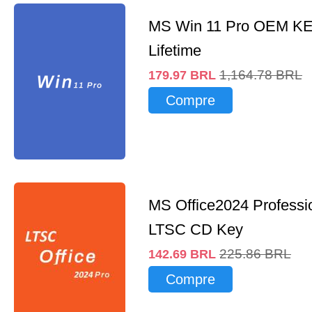
MS Win 11 Pro OEM K
Lifetime
1,164.78
BRL
179.97
BRL
Compre
MS Office2024 Professi
LTSC CD Key
225.86
BRL
142.69
BRL
Compre