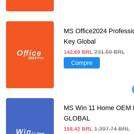
MS Office2024 Professi
Key Global
231.69
BRL
142.69
BRL
Compre
MS Win 11 Home OEM
GLOBAL
1,397.74
BRL
158.42
BRL