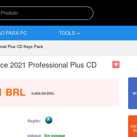
O PARA PC
TOOLS
onal Plus CD Keys Pack
e 2021 Professional Plus CD
1
BRL
3,488.58
BRL
Região:
estoque:
Em estoque