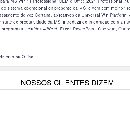
 para MS Win 11 Professional OEM e Office 2021 Professional Plu
te do sistema operacional onipresente da MS, e vem com melhor
sistente de voz Cortana, aplicativos da Universal Win Platform, 
 suíte de produtividade da MS, introduzindo integração com a n
programas incluídos – Word, Excel, PowerPoint, OneNote, Outloo
1
sistema ou Office.
NOSSOS CLIENTES DIZEM