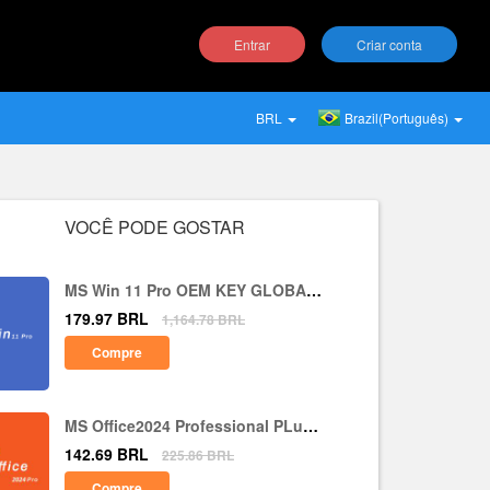
Entrar
Criar conta
BRL
Brazil(Português)
VOCÊ PODE GOSTAR
MS Win 11 Pro OEM KEY GLOBAL-
Lifetime
179.97
BRL
1,164.78
BRL
Compre
MS Office2024 Professional PLus
LTSC CD Key
142.69
BRL
225.86
BRL
Compre