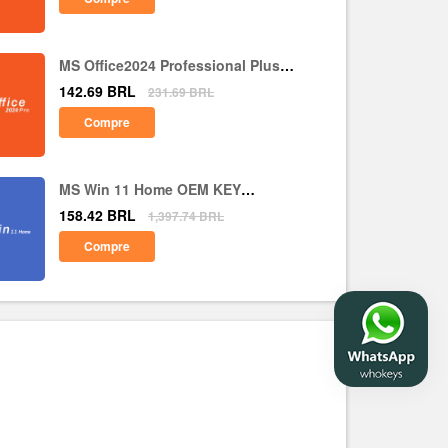
MS Office2024 Professional Plus
CD Key Global
142.69
BRL
231.69
BRL
Compre
MS Win 11 Home OEM KEY
GLOBAL
158.42
BRL
1,397.74
BRL
Compre