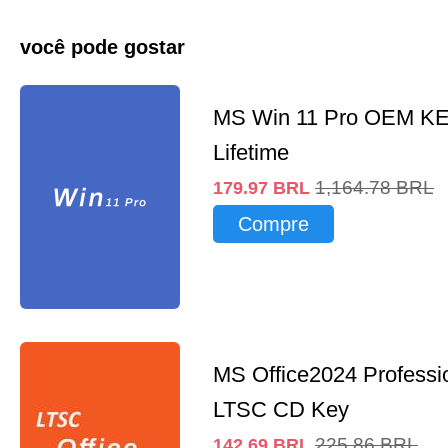
você pode gostar
MS Win 11 Pro OEM K
Lifetime
1,164.78
BRL
179.97
BRL
Compre
MS Office2024 Professi
LTSC CD Key
225.86
BRL
142.69
BRL