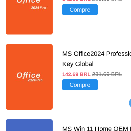
Compre
MS Office2024 Professi
Key Global
231.69
BRL
142.69
BRL
Compre
MS Win 11 Home OEM