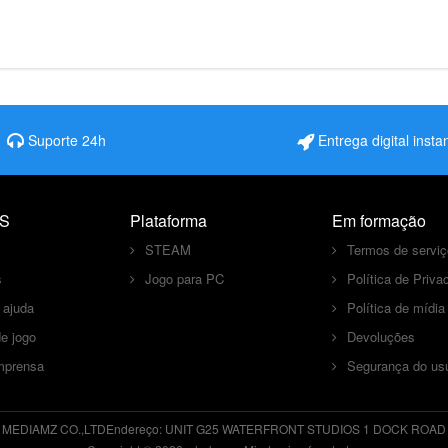
Suporte 24h
Entrega digital inst
S
Plataforma
Em formação
STEAM
Termos de serviç
s
Jogo para PC
Política de Priva
 ajuda
Política de mídia
e jogo
Devoluções
imprensa
Segurança do usu
:
MEDIAMZ CO.,LTD
Endereço:
UNIT G25 WATERFRONT STUDIOS 1 DOCK ROAD