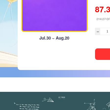
87.
214.27
B
Jul.30 ~ Aug.20