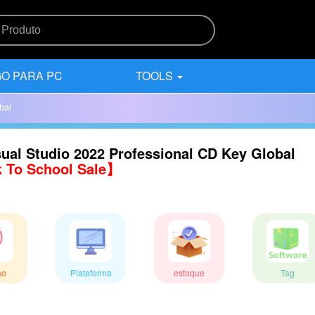
O PARA PC
TOOLS
bal
ual Studio 2022 Professional CD Key Global
 To School Sale】
ão
Plataforma
estoque
Tag