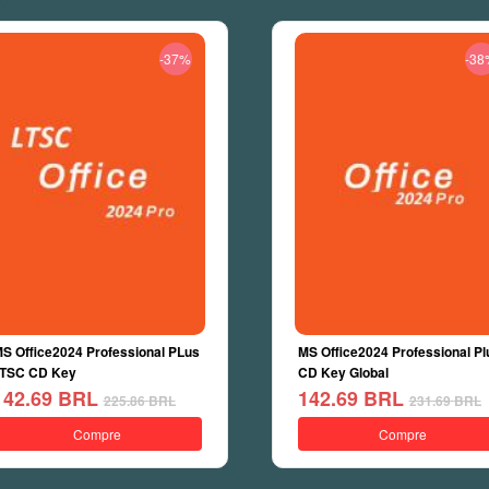
-37%
-38
S Office2024 Professional PLus
MS Office2024 Professional Pl
TSC CD Key
CD Key Global
142.69
BRL
142.69
BRL
225.86
BRL
231.69
BRL
Compre
Compre