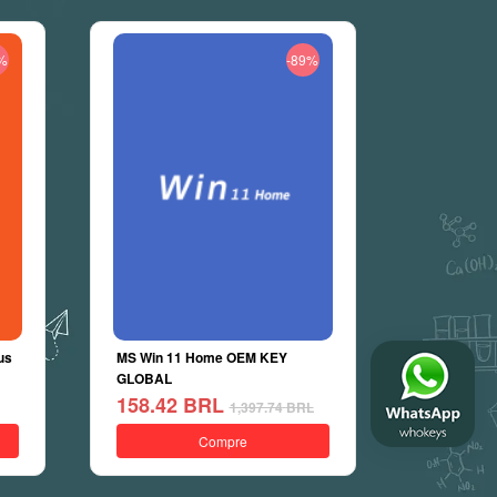
%
-89%
us
MS Win 11 Home OEM KEY
GLOBAL
158.42
BRL
1,397.74
BRL
Compre