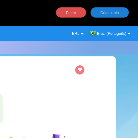
Entrar
Criar conta
BRL
Brazil(Português)