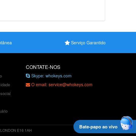
antânea
Serviço Garantido
CONTATE-NOS
Skype: whokeys.com
o
O email: service@whokeys.com
cidade
 social
ário
Bate-papo ao vivo
 LONDON E16 1AH