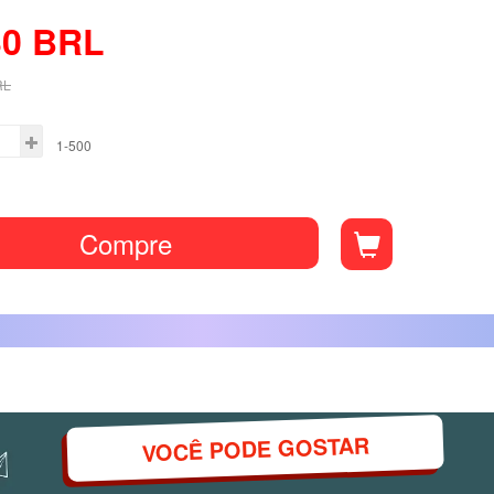
30
BRL
RL
1-500
Compre
VOCÊ PODE GOSTAR