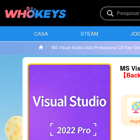
CASA
STEAM
JOG
MS Visual Studio 2022 Professional CD Key Glo
MS Vis
【Back
Regi