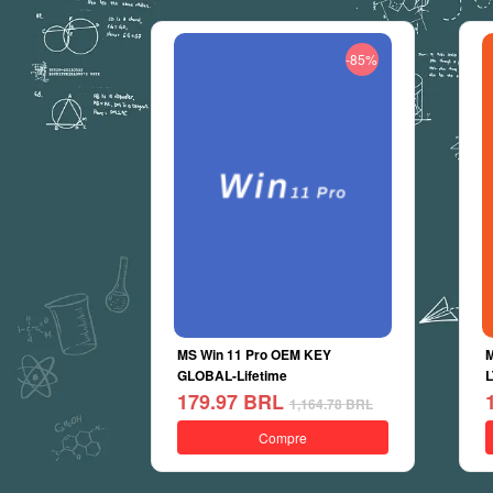
-85%
MS Win 11 Pro OEM KEY
M
GLOBAL-Lifetime
L
179.97
BRL
1,164.78
BRL
Compre