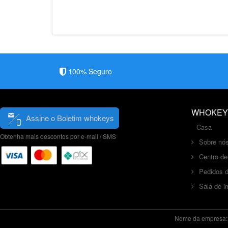
100% Seguro
WHOKEY
Assine o Boletim whokeys
Casa
Obtenha mais descontos por e-mail / SMS
Sobre nó
Centro de
Pedidos d
Sala de 
Nome da empresa