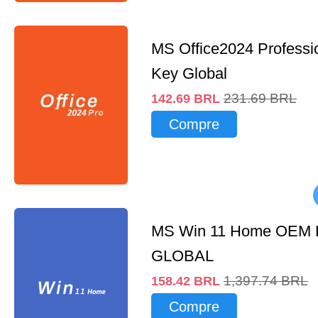
MS Office2024 Professi
Key Global
231.69
BRL
142.69
BRL
Compre
MS Win 11 Home OEM
GLOBAL
1,397.74
BRL
158.42
BRL
Compre