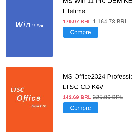
MS Win 11 Pro OEM K
Lifetime
1,164.78
BRL
179.97
BRL
Compre
MS Office2024 Professi
LTSC CD Key
225.86
BRL
142.69
BRL
Compre