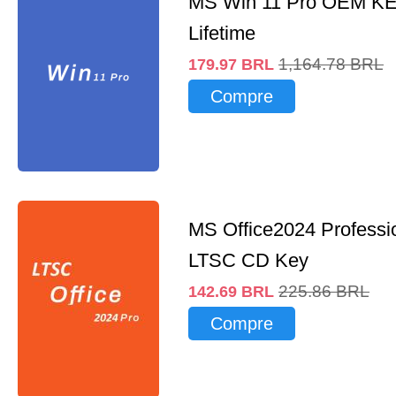
MS Win 11 Pro OEM K
Lifetime
1,164.78
BRL
179.97
BRL
Compre
MS Office2024 Professi
LTSC CD Key
225.86
BRL
142.69
BRL
Compre