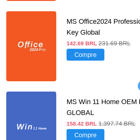
MS Office2024 Professi
Key Global
231.69
BRL
142.69
BRL
Compre
MS Win 11 Home OEM
GLOBAL
1,397.74
BRL
158.42
BRL
Compre